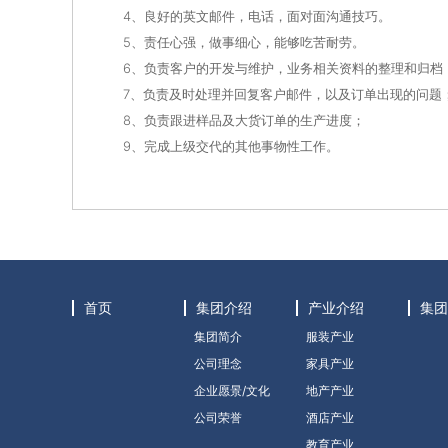
4、良好的英文邮件，电话，面对面沟通技巧。
5、责任心强，做事细心，能够吃苦耐劳。
6、负责客户的开发与维护，业务相关资料的整理和归档
7、负责及时处理并回复客户邮件，以及订单出现的问题
8、负责跟进样品及大货订单的生产进度；
9、完成上级交代的其他事物性工作。
首页
集团介绍
产业介绍
集团
集团简介
服装产业
公司理念
家具产业
企业愿景/文化
地产产业
公司荣誉
酒店产业
教育产业